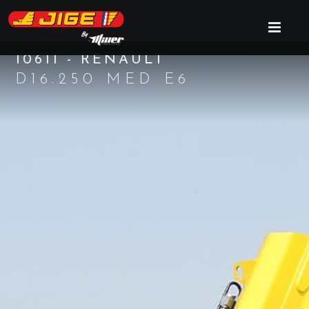
10611 - RENAULT
D16.250 MED E6